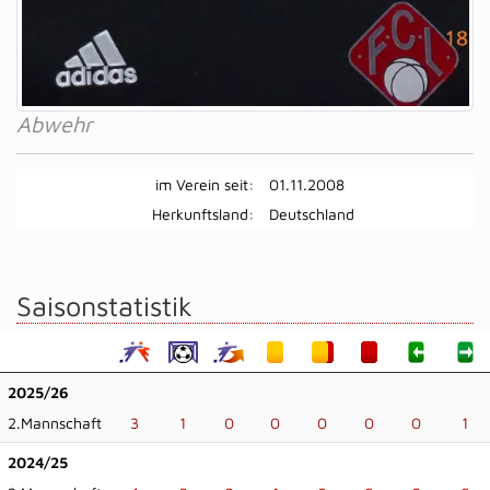
Abwehr
im Verein seit:
01.11.2008
Herkunftsland:
Deutschland
Saisonstatistik
2025/26
2.Mannschaft
3
1
0
0
0
0
0
1
2024/25