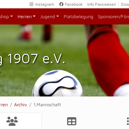
Instagram
Facebook
Info Passwesen
Dow
shop
Herren
Jugend
Platzbelegung
Sponsoren/För
 1907 e.V.
.
rren
Archiv
1.Mannschaft