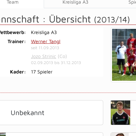
Team
Kreisliga A3
Spi
annschaft :
Übersicht
(2013/14)
ettbewerb:
Kreisliga A3
Trainer:
Werner Tangl
seit 11.09.2013
Jozo Strinic
(Co)
02.09.2013 bis 31.12.2013
Kader:
17 Spieler
Unbekannt