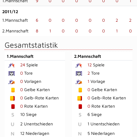
1.Mannschaft
9
0
0
0
0
0
0
1
2011/12
1.Mannschaft
6
0
0
0
0
0
2
2
2.Mannschaft
8
1
0
0
0
0
1
0
Gesamtstatistik
1.Mannschaft
2.Mannschaft
24
Spiele
12
Spiele
0
Tore
2
Tore
0
Vorlagen
1
Vorlage
0
Gelbe Karten
0
Gelbe Karten
0
Gelb-Rote Karten
0
Gelb-Rote Karten
0
Rote Karten
0
Rote Karten
S
10 Siege
S
6 Siege
U
2 Unentschieden
U
1 Unentschieden
N
12 Niederlagen
N
5 Niederlagen