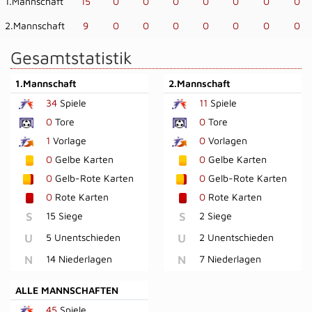
1.Mannschaft
15
0
0
0
0
0
0
0
2.Mannschaft
9
0
0
0
0
0
0
0
Gesamtstatistik
1.Mannschaft
2.Mannschaft
34
Spiele
11
Spiele
0
Tore
0
Tore
1
Vorlage
0
Vorlagen
0
Gelbe Karten
0
Gelbe Karten
0
Gelb-Rote Karten
0
Gelb-Rote Karten
0
Rote Karten
0
Rote Karten
S
15 Siege
S
2 Siege
U
5 Unentschieden
U
2 Unentschieden
N
14 Niederlagen
N
7 Niederlagen
ALLE MANNSCHAFTEN
45
Spiele