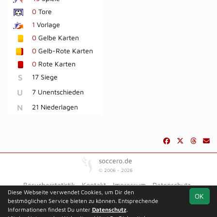
0
Tore
1
Vorlage
0
Gelbe Karten
0
Gelb-Rote Karten
0
Rote Karten
S
17 Siege
U
7 Unentschieden
N
21 Niederlagen
soccero.de
© 2006 - 2026
Besucherstatistik
Kontakt
Impressum
Datenschutz
Diese Webseite verwendet Cookies, um Dir den
OK
bestmöglichen Service bieten zu können. Entsprechende
Informationen findest Du unter
Datenschutz
.