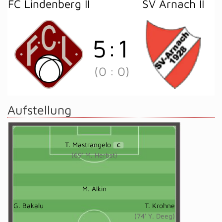
FC Lindenberg II
SV Arnach II
5
:
1
(0
:
0)
Aufstellung
T. Mastrangelo
C
(69' M. Herbst)
M. Alkin
G. Bakalu
T. Krohne
(74' Y. Deeg)