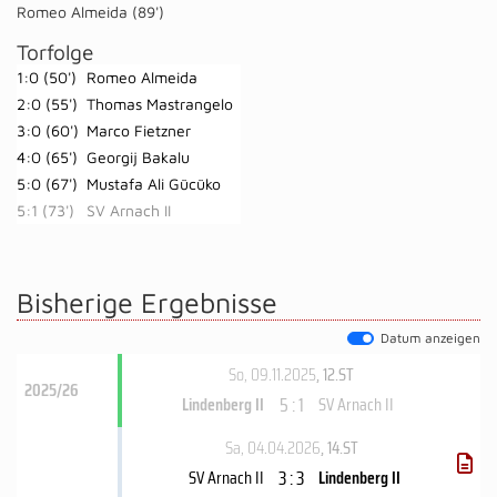
Romeo Almeida (89')
Torfolge
1:0 (50')
Romeo Almeida
2:0 (55')
Thomas Mastrangelo
3:0 (60')
Marco Fietzner
4:0 (65')
Georgij Bakalu
5:0 (67')
Mustafa Ali Gücüko
5:1 (73')
SV Arnach II
Bisherige Ergebnisse
Datum anzeigen
So, 09.11.2025
, 12.ST
2025/26
5 : 1
Lindenberg II
SV Arnach II
Sa, 04.04.2026
, 14.ST
3 : 3
SV Arnach II
Lindenberg II