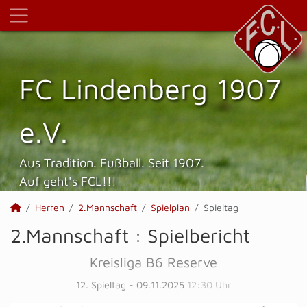
FC Lindenberg 1907
e.V.
Aus Tradition. Fußball. Seit 1907.
Auf geht's FCL!!!
Herren
2.Mannschaft
Spielplan
Spieltag
2.Mannschaft :
Spielbericht
Kreisliga B6 Reserve
12. Spieltag - 09.11.2025
12:30 Uhr