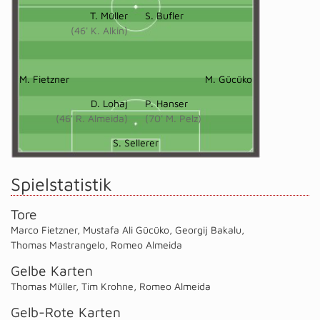
T. Müller
S. Bufler
(46' K. Alkin)
M. Fietzner
M. Gücüko
D. Lohaj
P. Hanser
(46' R. Almeida)
(70' M. Pelz)
S. Sellerer
Spielstatistik
Tore
Marco Fietzner
,
Mustafa Ali Gücüko
,
Georgij Bakalu
,
Thomas Mastrangelo
,
Romeo Almeida
Gelbe Karten
Thomas Müller
,
Tim Krohne
,
Romeo Almeida
Gelb-Rote Karten