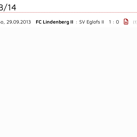
3/14
So, 29.09.2013
FC Lindenberg II
:
SV Eglofs II
1 : 0
(1