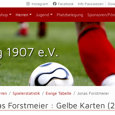
Instagram
Facebook
Info Passwesen
Dow
shop
Herren
Jugend
Platzbelegung
Sponsoren/För
 1907 e.V.
.
rren
Spielerstatistik
Ewige Tabelle
Jonas Forstmeier
s Forstmeier : Gelbe Karten (