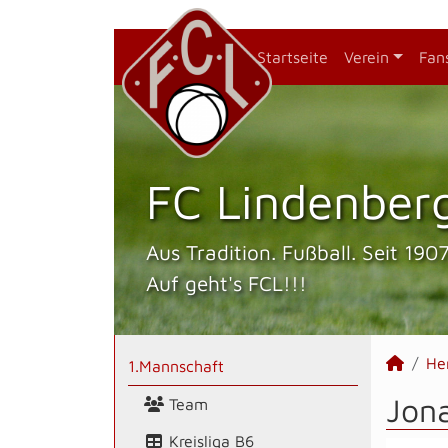
Startseite
Verein
Fan
FC Lindenberg
Aus Tradition. Fußball. Seit 1907
Auf geht's FCL!!!
He
1.Mannschaft
Jona
Team
Kreisliga B6