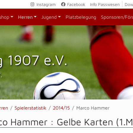
Instagram
Facebook
Info Passwesen
Dow
shop
Herren
Jugend
Platzbelegung
Sponsoren/För
 1907 e.V.
.
rren
Spielerstatistik
2014/15
Marco Hammer
co Hammer : Gelbe Karten (1.M