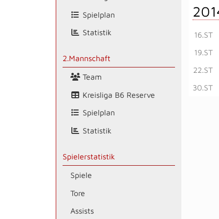
201
Spielplan
Statistik
16.ST
19.ST
2.Mannschaft
22.ST
Team
30.ST
Kreisliga B6 Reserve
Spielplan
Statistik
Spielerstatistik
Spiele
Tore
Assists