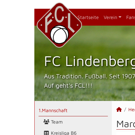
Startseite
Verein
Fan
FC Lindenberg
Aus Tradition. Fußball. Seit 1907
Auf geht's FCL!!!
He
1.Mannschaft
Mar
Team
Kreisliga B6