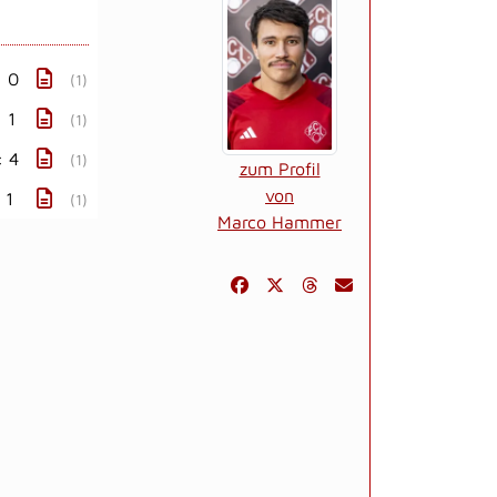
: 0
(1)
: 1
(1)
: 4
(1)
zum Profil
von
 1
(1)
Marco Hammer