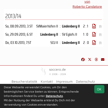
von
Roberto Candatore
2013/14
So, 08.09.2013
, 3.ST
SVMaierhöfen II
:
Lindenberg II
2 : 1
(1)
So, 29.09.2013
, 6.ST
Lindenberg II
:
SV Eglofs II
1 : 0
(1)
Do, 03.10.2013
, 7.ST
SCU II
:
Lindenberg II
2 : 0
(1)
soccero.de
© 2006 - 2026
Besucherstatistik
Kontakt
Impressum
Datenschutz
Diese Webseite verwendet Cookies, um Dir den
OK
bestmöglichen Service bieten zu können. Entsprechende
Informationen findest Du unter
Datenschutz
.
Mit der Nutzung der Webseite erklärst Du Dich mit der
Verwendung von Cookies einverstanden.