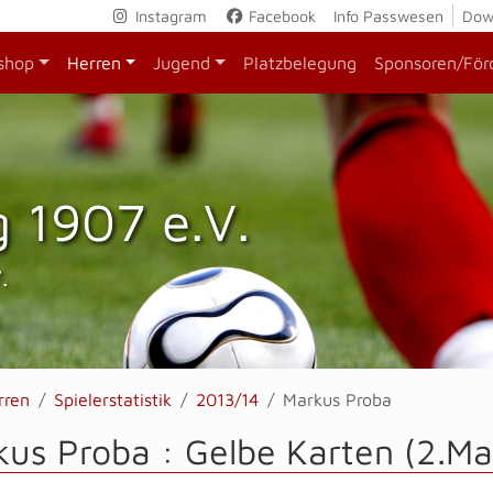
Instagram
Facebook
Info Passwesen
Dow
shop
Herren
Jugend
Platzbelegung
Sponsoren/För
 1907 e.V.
.
rren
Spielerstatistik
2013/14
Markus Proba
us Proba : Gelbe Karten (2.Ma