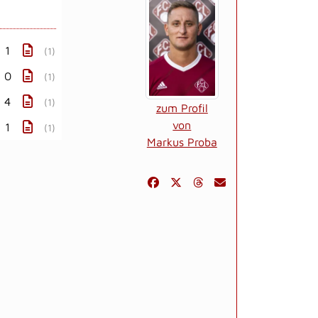
: 1
(1)
: 0
(1)
: 4
(1)
zum Profil
von
: 1
(1)
Markus Proba