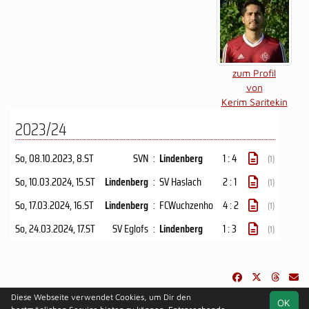
zum Profil
von
Kerim Saritekin
2023/24
So, 08.10.2023
, 8.ST
SVN
:
Lindenberg
1 : 4
(1)
So, 10.03.2024
, 15.ST
Lindenberg
:
SV Haslach
2 : 1
(1)
So, 17.03.2024
, 16.ST
Lindenberg
:
FCWuchzenho
4 : 2
(1)
So, 24.03.2024
, 17.ST
SV Eglofs
:
Lindenberg
1 : 3
(1)
Diese Webseite verwendet Cookies, um Dir den
OK
soccero.de