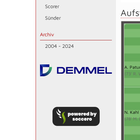
Scorer
Aufs
Sünder
Archiv
2004 - 2024
A. Patu
(73' R.
N. Kahl
(78' M.