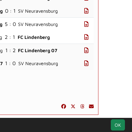
0 : 1
rg
SV Neuravensburg
5 : 0
rg
SV Neuravensburg
2 : 1
g
FC Lindenberg
1 : 2
rg
FC Lindenberg 07
1 : 0
07
SV Neuravensburg
k
Kontakt
Impressum
Datenschutz
OK