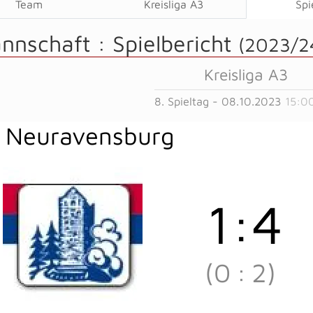
Team
Kreisliga A3
Spi
annschaft :
Spielbericht
(2023/2
Kreisliga A3
8. Spieltag - 08.10.2023
15:0
 Neuravensburg
1
:
4
(0
:
2)