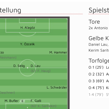
tellung
Spielst
Tore
H. Alagöz
2x Antonio
Gelbe K
Y. Özcelik
Daniel Lau
Kerim Sarit
rzo
M. Hammer
 Weinmann)
Torfolg
D. Selig
D. Lau
0:1 (25')
L
(63' F. Haug)
0:2 (32')
A
0:3 (69')
A
L. Schwärzler
0:4 (75')
K
 Daschner)
1:4 (79')
S
M. Bufler
F. Galli
C
(60' K. Saritekin)