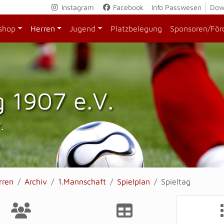
Instagram
Facebook
Info Passwesen
Dow
shop
Herren
Jugend
Platzbelegung
Sponsoren/För
 1907 e.V.
.
rren
Archiv
1.Mannschaft
Spielplan
Spieltag