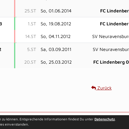
25.ST
So, 01.06.2014
FC Lindenbe
3
1.ST
So, 19.08.2012
FC Lindenbe
14.ST
So, 04.11.2012
SV Neuravensbur
2
5.ST
Sa, 03.09.2011
SV Neuravensbu
20.ST
So, 25.03.2012
FC Lindenberg 
Zurück
Besucherstatisti
n zu können. Entsprechende Informationen findest Du unter
Datenschutz
.
ies einverstanden.