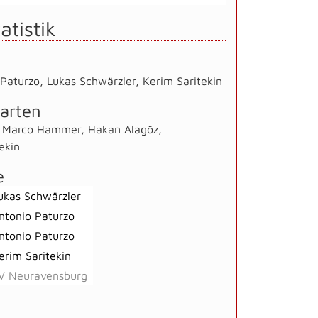
atistik
 Paturzo
,
Lukas Schwärzler
,
Kerim Saritekin
arten
,
Marco Hammer
,
Hakan Alagöz
,
ekin
e
ukas Schwärzler
ntonio Paturzo
ntonio Paturzo
erim Saritekin
V Neuravensburg