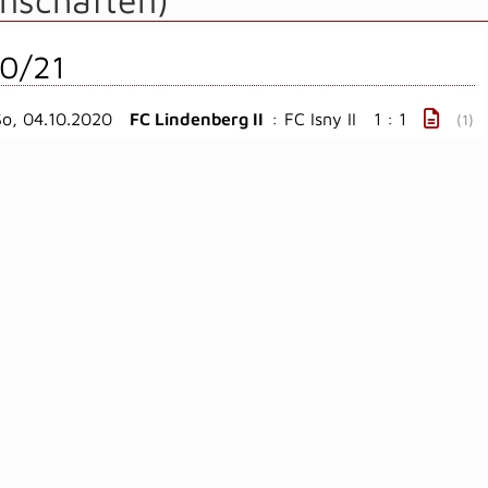
nschaften)
0/21
So, 04.10.2020
FC Lindenberg II
:
FC Isny II
1 : 1
(1)