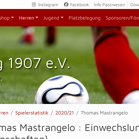
Instagram
Facebook
Info Passwesen
Dow
shop
Herren
Jugend
Platzbelegung
Sponsoren/För
 1907 e.V.
.
rren
Spielerstatistik
2020/21
Thomas Mastrangelo
mas Mastrangelo : Einwechslun