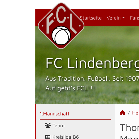
Startseite
Verein
Fan
FC Lindenberg
Aus Tradition. Fußball. Seit 1907
Auf geht's FCL!!!
He
1.Mannschaft
Tho
Team
Kreisliga B6