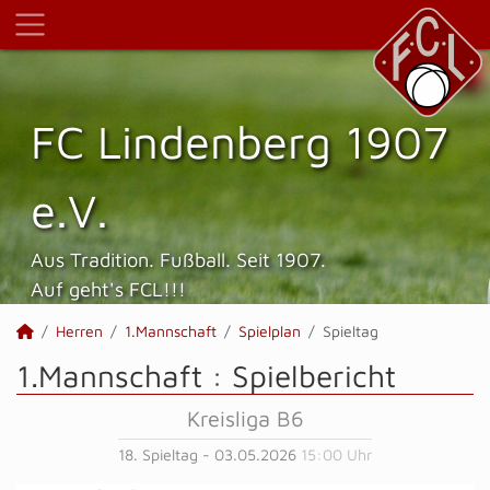
FC Lindenberg 1907
e.V.
Aus Tradition. Fußball. Seit 1907.
Auf geht's FCL!!!
Herren
1.Mannschaft
Spielplan
Spieltag
1.Mannschaft :
Spielbericht
Kreisliga B6
18. Spieltag - 03.05.2026
15:00 Uhr