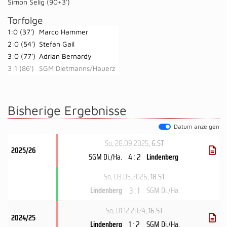
Simon Selig (90+3')
Torfolge
1:0 (37')
Marco Hammer
2:0 (54')
Stefan Gail
3:0 (77')
Adrian Bernardy
3:1 (86')
SGM Dietmanns/Hauerz
Bisherige Ergebnisse
Datum anzeigen
So, 28.09.2025
, 6.ST
2025/26
4 : 2
SGM Di./Ha.
Lindenberg
So, 03.05.2026
, 18.ST
3 : 1
Lindenberg
SGM Di./Ha.
So, 01.12.2024
, 16.ST
2024/25
1 : 2
Lindenberg
SGM Di./Ha.