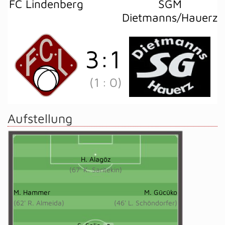
FC Lindenberg
SGM
Dietmanns/Hauerz
3
:
1
(1
:
0)
Aufstellung
H. Alagöz
(67' K. Saritekin)
M. Hammer
M. Gücüko
(62' R. Almeida)
(46' L. Schöndorfer)