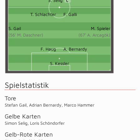
S. Selig
C
T. Schlachter
F. Galli
S. Gail
M. Spieler
(56' M. Daschner)
(67' A. Arcagök)
F. Haug
A. Bernardy
S. Kessler
Spielstatistik
Tore
Stefan Gail
,
Adrian Bernardy
,
Marco Hammer
Gelbe Karten
Simon Selig
,
Loris Schöndorfer
Gelb-Rote Karten