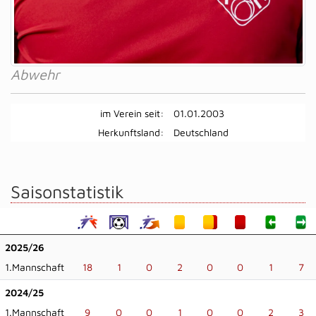
Abwehr
im Verein seit:
01.01.2003
Herkunftsland:
Deutschland
Saisonstatistik
2025/26
1.Mannschaft
18
1
0
2
0
0
1
7
2024/25
1.Mannschaft
9
0
0
1
0
0
2
3