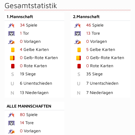
Gesamtstatistik
1.Mannschaft
2.Mannschaft
34
Spiele
46
Spiele
1
Tor
13
Tore
0
Vorlagen
0
Vorlagen
4
Gelbe Karten
5
Gelbe Karten
0
Gelb-Rote Karten
0
Gelb-Rote Karten
0
Rote Karten
0
Rote Karten
S
19 Siege
S
35 Siege
U
6 Unentschieden
U
7 Unentschieden
N
13 Niederlagen
N
7 Niederlagen
ALLE MANNSCHAFTEN
80
Spiele
14
Tore
0
Vorlagen