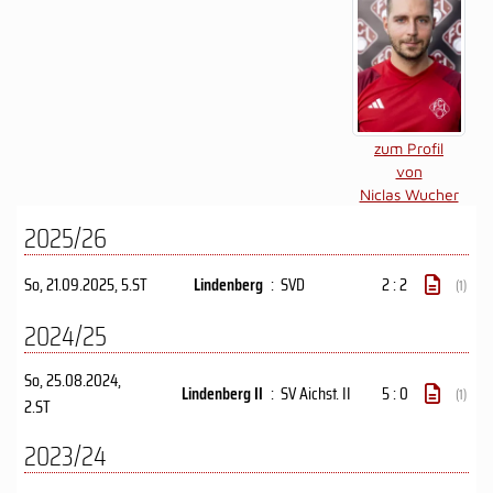
zum Profil
von
Niclas Wucher
2025/26
So, 21.09.2025
, 5.ST
Lindenberg
:
SVD
2 : 2
(1)
2024/25
So, 25.08.2024
,
Lindenberg II
:
SV Aichst. II
5 : 0
(1)
2.ST
2023/24