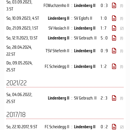
So, 03.09.2023
,
FCWuchzenho II
:
Lindenberg II
0 : 3
(1)
3.ST
So, 10.09.2023
, 4.ST
Lindenberg II
:
SV Eglofs II
1 : 0
(1)
Do, 21.09.2023
, 1.ST
SV Haslach II
:
Lindenberg II
1 : 7
(2)
So, 12.11.2023
, 13.ST
Lindenberg II
:
SV Gebrazh. II
5 : 0
(1)
So, 28.04.2024
,
TSV Stiefenh II
:
Lindenberg II
0 : 9
(1)
22.ST
Do, 09.05.2024
,
FC Scheidegg II
:
Lindenberg II
1 : 2
(1)
25.ST
2021/22
Sa, 04.06.2022
,
Lindenberg II
:
SV Gebrazh. II
2 : 3
(1)
25.ST
2017/18
So, 22.10.2017
, 9.ST
FC Scheidegg II
:
Lindenberg II
0 : 2
(2)