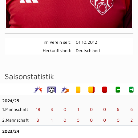
im Verein seit:
01.10.2012
Herkunftsland:
Deutschland
Saisonstatistik
2024/25
1.Mannschaft
18
3
0
1
0
0
6
6
2.Mannschaft
3
1
0
0
0
0
0
2
2023/24