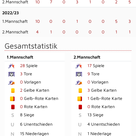
2.Mannschaft
10
7
0
3
1
0
2
5
2022/23
1.Mannschaft
10
0
0
1
0
0
5
3
2.Mannschaft
4
1
0
0
0
0
1
1
Gesamtstatistik
1.Mannschaft
2.Mannschaft
28
Spiele
17
Spiele
3
Tore
9
Tore
0
Vorlagen
0
Vorlagen
2
Gelbe Karten
3
Gelbe Karten
0
Gelb-Rote Karten
1
Gelb-Rote Karte
0
Rote Karten
0
Rote Karten
S
8 Siege
S
13 Siege
U
6 Unentschieden
U
4 Unentschieden
N
15 Niederlagen
N
1 Niederlage