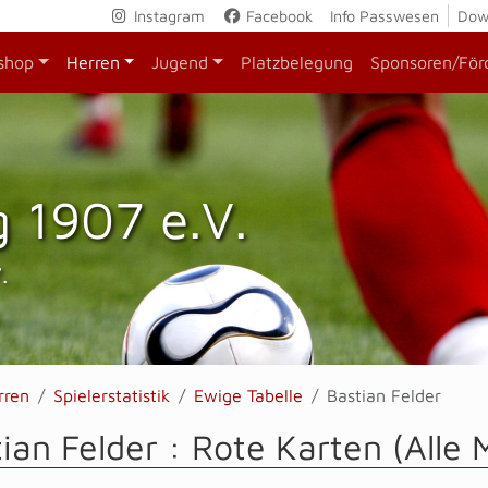
Instagram
Facebook
Info Passwesen
Dow
shop
Herren
Jugend
Platzbelegung
Sponsoren/För
 1907 e.V.
.
rren
Spielerstatistik
Ewige Tabelle
Bastian Felder
ian Felder : Rote Karten (Alle