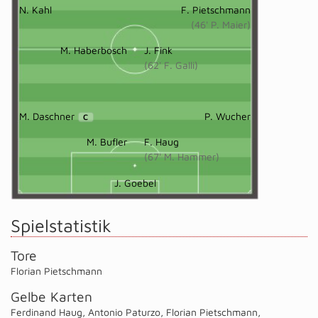
N. Kahl
F. Pietschmann
(46' P. Maier)
M. Haberbosch
J. Fink
(62' F. Galli)
M. Daschner
P. Wucher
C
M. Bufler
F. Haug
(67' M. Hammer)
J. Goebel
Spielstatistik
Tore
Florian Pietschmann
Gelbe Karten
Ferdinand Haug
,
Antonio Paturzo
,
Florian Pietschmann
,