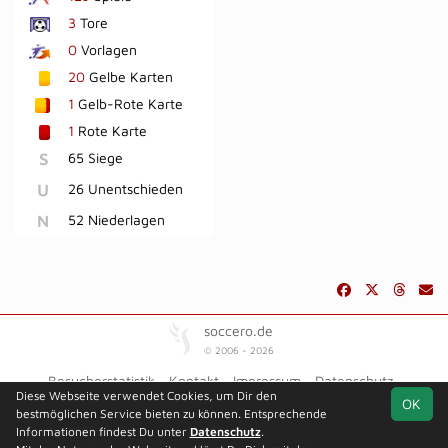
3
Tore
0
Vorlagen
20
Gelbe Karten
1
Gelb-Rote Karte
1
Rote Karte
S
65 Siege
U
26 Unentschieden
N
52 Niederlagen
soccero.de
© 2006 - 2026
Besucherstatistik
Kontakt
Impressum
Datenschutz
Diese Webseite verwendet Cookies, um Dir den
OK
bestmöglichen Service bieten zu können. Entsprechende
Informationen findest Du unter
Datenschutz
.