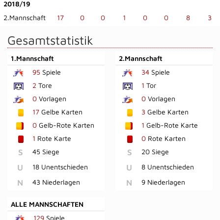
2018/19
2.Mannschaft
17
0
0
1
0
0
8
3
Gesamtstatistik
1.Mannschaft
2.Mannschaft
95
Spiele
34
Spiele
2
Tore
1
Tor
0
Vorlagen
0
Vorlagen
17
Gelbe Karten
3
Gelbe Karten
0
Gelb-Rote Karten
1
Gelb-Rote Karte
1
Rote Karte
0
Rote Karten
S
45 Siege
S
20 Siege
U
18 Unentschieden
U
8 Unentschieden
N
43 Niederlagen
N
9 Niederlagen
ALLE MANNSCHAFTEN
129
Spiele