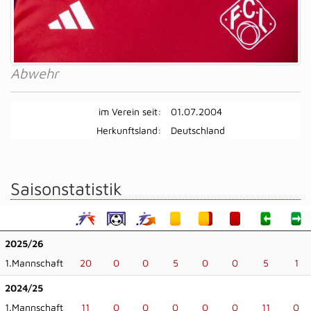
Abwehr
im Verein seit:
01.07.2004
Herkunftsland:
Deutschland
Saisonstatistik
2025/26
1.Mannschaft
20
0
0
5
0
0
5
1
2024/25
1.Mannschaft
11
0
0
0
0
0
11
0