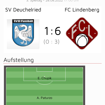
3. Spieltag - 28.08.2022
17:00 Uhr
SV Deuchelried
FC Lindenberg
1
:
6
(0
:
3)
Aufstellung
E. Chupik
A. Paturzo