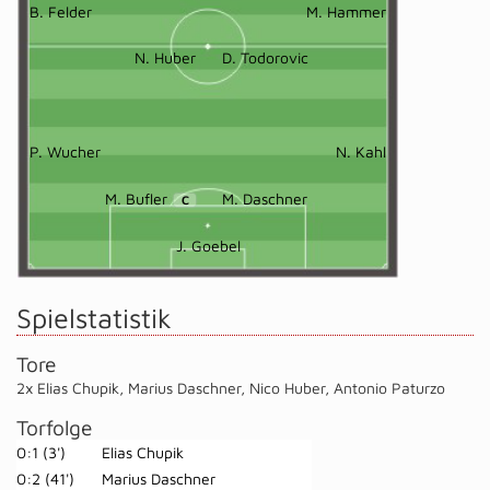
B. Felder
M. Hammer
N. Huber
D. Todorovic
P. Wucher
N. Kahl
M. Bufler
M. Daschner
C
J. Goebel
Spielstatistik
Tore
2x Elias Chupik
,
Marius Daschner
,
Nico Huber
,
Antonio Paturzo
Torfolge
0:1 (3')
Elias Chupik
0:2 (41')
Marius Daschner