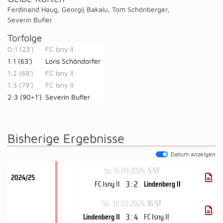
Ferdinand Haug
,
Georgij Bakalu
,
Tom Schönberger
,
Severin Bufler
Torfolge
0:1 (23')
FC Isny II
1:1 (63')
Loris Schöndorfer
1:2 (69')
FC Isny II
1:3 (79')
FC Isny II
2:3 (90+1')
Severin Bufler
Bisherige Ergebnisse
Datum anzeigen
So, 15.09.2024
, 5.ST
2024/25
3 : 2
FC Isny II
Lindenberg II
So, 30.03.2025
, 16.ST
3 : 4
Lindenberg II
FC Isny II