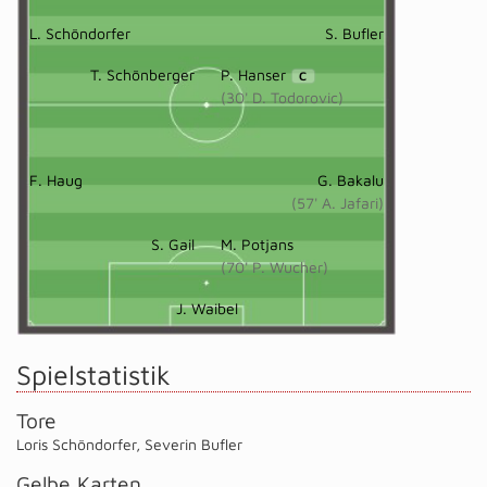
L. Schöndorfer
S. Bufler
T. Schönberger
P. Hanser
C
(30' D. Todorovic)
F. Haug
G. Bakalu
(57' A. Jafari)
S. Gail
M. Potjans
(70' P. Wucher)
J. Waibel
Spielstatistik
Tore
Loris Schöndorfer
,
Severin Bufler
Gelbe Karten