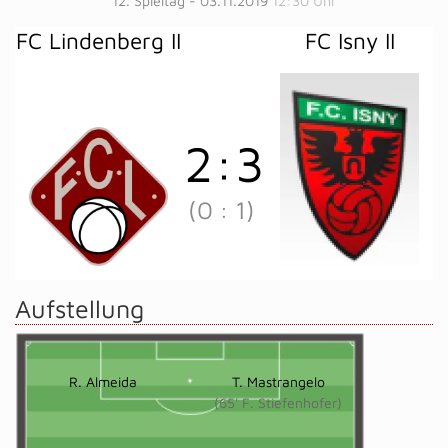
12. Spieltag - 03.11.2019
12:30 Uhr
FC Lindenberg II
FC Isny II
2
:
3
(0
:
1)
Aufstellung
R. Almeida
T. Mastrangelo
(65' F. Stiefenhofer)