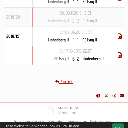
1 : 1
Lindenberg II
FC Isny II
So, 03.11.2019
, 12.ST
2019/20
2 : 3
Lindenberg II
FC Isny II
So, 09.09.2018
, 5.ST
2018/19
1 : 1
Lindenberg II
FC Isny II
So, 17.03.2019
, 22.ST
6 : 2
FC Isny II
Lindenberg II
Zurück
soccero.de
© 2006 - 2026
Besucherstatistik
Kontakt
Impressum
Datenschutz
Diese Webseite verwendet Cookies, um Dir den