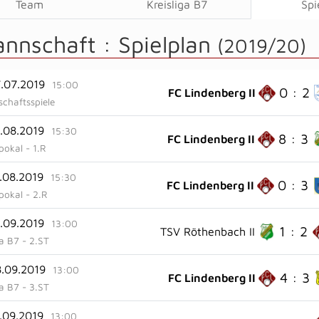
Team
Kreisliga B7
Spi
annschaft :
Spielplan
(2019/20)
7.07.2019
15:00
0 : 2
FC Lindenberg II
chaftsspiele
0.08.2019
15:30
8 : 3
FC Lindenberg II
pokal - 1.R
7.08.2019
15:30
0 : 3
FC Lindenberg II
pokal - 2.R
1.09.2019
13:00
1 : 2
TSV Röthenbach II
ga B7 - 2.ST
8.09.2019
13:00
4 : 3
FC Lindenberg II
ga B7 - 3.ST
5.09.2019
13:00