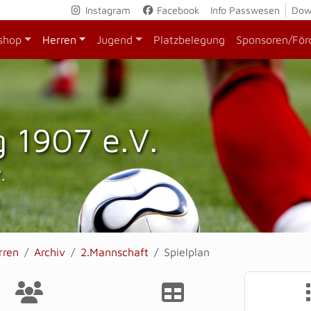
Instagram
Facebook
Info Passwesen
Dow
shop
Herren
Jugend
Platzbelegung
Sponsoren/För
 1907 e.V.
.
rren
Archiv
2.Mannschaft
Spielplan