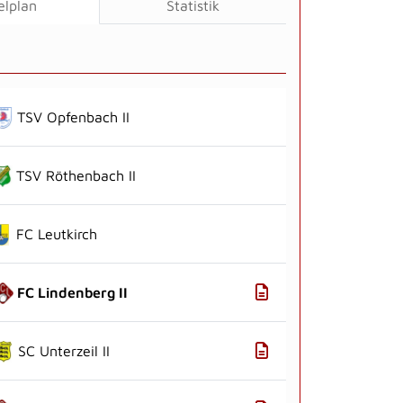
elplan
Statistik
TSV Opfenbach II
TSV Röthenbach II
FC Leutkirch
FC Lindenberg II
SC Unterzeil II