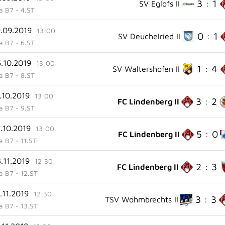
3 : 1
SV Eglofs II
ga B7 - 4.ST
9.09.2019
13:00
0 : 1
SV Deuchelried II
ga B7 - 6.ST
6.10.2019
13:00
1 : 4
SV Waltershofen II
ga B7 - 8.ST
.10.2019
13:00
3 : 2
FC Lindenberg II
ga B7 - 9.ST
7.10.2019
13:00
5 : 0
FC Lindenberg II
ga B7 - 11.ST
.11.2019
12:30
2 : 3
FC Lindenberg II
ga B7 - 12.ST
.11.2019
12:30
3 : 3
TSV Wohmbrechts II
ga B7 - 13.ST