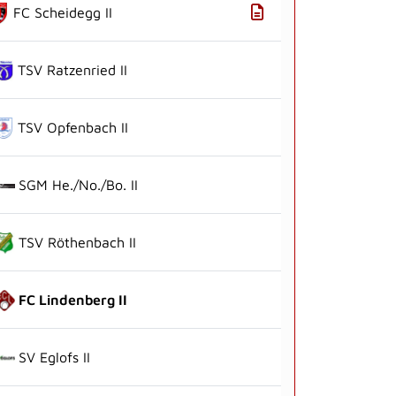
FC Scheidegg II
TSV Ratzenried II
TSV Opfenbach II
SGM He./No./Bo. II
TSV Röthenbach II
FC Lindenberg II
SV Eglofs II