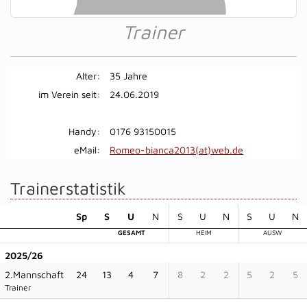
Trainer
Alter:
35 Jahre
im Verein seit:
24.06.2019
Handy:
0176 93150015
eMail:
Romeo-bianca2013(at)web.de
Trainerstatistik
Sp
S
U
N
S
U
N
S
U
N
GESAMT
HEIM
AUSW
2025/26
2.Mannschaft
24
13
4
7
8
2
2
5
2
5
Trainer