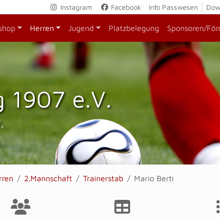
Instagram
Facebook
Info Passwesen
Dow
shop
Herren
Jugend
Platzbelegung
Sponsoren/För
 1907 e.V.
.
rren
2.Mannschaft
Trainerstab
Mario Berti