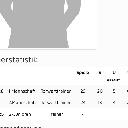
erstatistik
Sp
iele
S
U
GESAMT
26
1.Mannschaft
Torwarttrainer
29
20
5
2.Mannschaft
Torwarttrainer
24
13
4
25
G-Junioren
Trainer
-