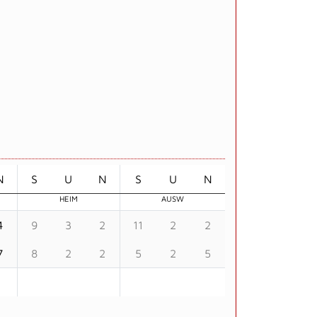
N
S
U
N
S
U
N
HEIM
AUSW
4
9
3
2
11
2
2
7
8
2
2
5
2
5