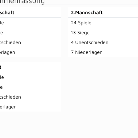
mmenfassung
schaft
2.Mannschaft
le
24 Spiele
ge
13 Siege
tschieden
4 Unentschieden
erlagen
7 Niederlagen
t
le
ge
tschieden
erlagen