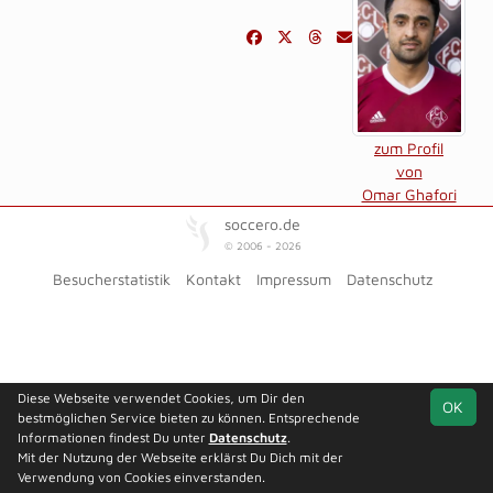
zum Profil
von
Omar Ghafori
soccero.de
© 2006 - 2026
Besucherstatistik
Kontakt
Impressum
Datenschutz
Diese Webseite verwendet Cookies, um Dir den
OK
bestmöglichen Service bieten zu können. Entsprechende
Informationen findest Du unter
Datenschutz
.
Mit der Nutzung der Webseite erklärst Du Dich mit der
Verwendung von Cookies einverstanden.