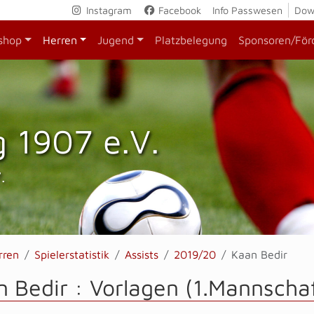
Instagram
Facebook
Info Passwesen
Dow
shop
Herren
Jugend
Platzbelegung
Sponsoren/För
 1907 e.V.
.
rren
Spielerstatistik
Assists
2019/20
Kaan Bedir
 Bedir : Vorlagen (1.Mannschaf