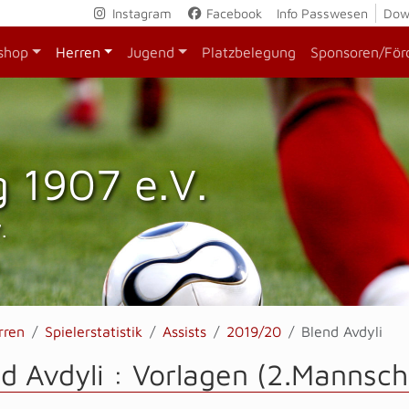
Instagram
Facebook
Info Passwesen
Dow
shop
Herren
Jugend
Platzbelegung
Sponsoren/För
 1907 e.V.
.
rren
Spielerstatistik
Assists
2019/20
Blend Avdyli
d Avdyli : Vorlagen (2.Mannsch