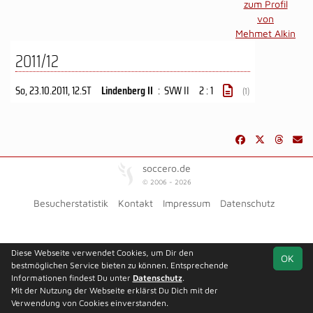
zum Profil
von
Mehmet Alkin
2011/12
So, 23.10.2011
, 12.ST
Lindenberg II
:
SVW II
2 : 1
(1)
soccero.de
© 2006 - 2026
Besucherstatistik
Kontakt
Impressum
Datenschutz
Diese Webseite verwendet Cookies, um Dir den
OK
bestmöglichen Service bieten zu können. Entsprechende
Informationen findest Du unter
Datenschutz
.
Mit der Nutzung der Webseite erklärst Du Dich mit der
Verwendung von Cookies einverstanden.