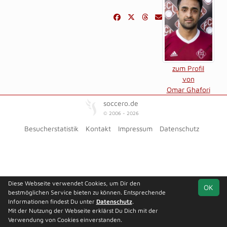
zum Profil
von
Omar Ghafori
soccero.de
© 2006 - 2026
Besucherstatistik
Kontakt
Impressum
Datenschutz
Diese Webseite verwendet Cookies, um Dir den
OK
bestmöglichen Service bieten zu können. Entsprechende
Informationen findest Du unter
Datenschutz
.
Mit der Nutzung der Webseite erklärst Du Dich mit der
Verwendung von Cookies einverstanden.