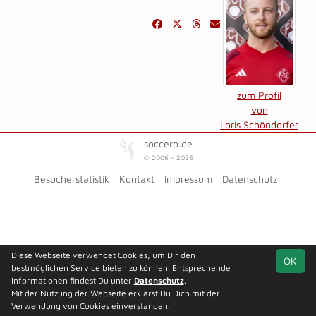
zum Profil
von
Loris Schöndorfer
soccero.de
© 2006 - 2026
Besucherstatistik
Kontakt
Impressum
Datenschutz
Diese Webseite verwendet Cookies, um Dir den
OK
bestmöglichen Service bieten zu können. Entsprechende
Informationen findest Du unter
Datenschutz
.
Mit der Nutzung der Webseite erklärst Du Dich mit der
Verwendung von Cookies einverstanden.