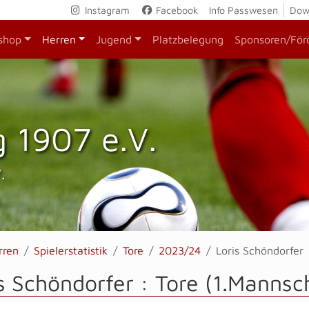
Instagram
Facebook
Info Passwesen
Dow
shop
Herren
Jugend
Platzbelegung
Sponsoren/För
 1907 e.V.
.
rren
Spielerstatistik
Tore
2023/24
Loris Schöndorfer
s Schöndorfer : Tore (1.Mannsc