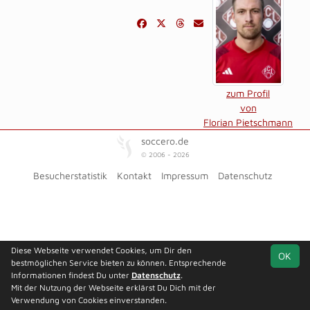
zum Profil
von
Florian Pietschmann
soccero.de
© 2006 - 2026
Besucherstatistik
Kontakt
Impressum
Datenschutz
Diese Webseite verwendet Cookies, um Dir den
OK
bestmöglichen Service bieten zu können. Entsprechende
Informationen findest Du unter
Datenschutz
.
Mit der Nutzung der Webseite erklärst Du Dich mit der
Verwendung von Cookies einverstanden.