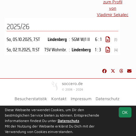
zum Profil
von
Vladimir Sekalec
2025/26
So, 05.10.2025
, 7.ST
Lindenberg
:
SGM W/I II
6 : 1
(1)
So, 02.11.2025
, 11.ST
TSV Wohmbr.
:
Lindenberg
1 : 3
(4)
soccero.de
© 2006 - 2026
Besucherstatistik
Kontakt
Impressum
Datenschutz
Diese Webseite verwendet Cookies, um Dir den
OK
bestmöglichen Service bieten zu können. Entsprechende
Informationen findest Du unter
Datenschutz
.
Mit der Nutzung der Webseite erklärst Du Dich mit der
Verwendung von Cookies einverstanden.