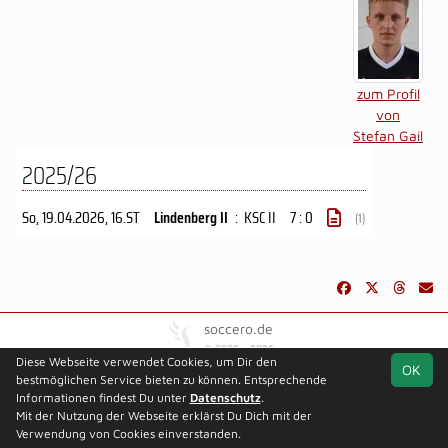
zum Profil
von
Stefan Gail
2025/26
So, 19.04.2026
, 16.ST
Lindenberg II
:
KSC II
7 : 0
(1)
soccero.de
© 2006 - 2026
Diese Webseite verwendet Cookies, um Dir den
OK
Besucherstatistik
Kontakt
Impressum
Datenschutz
bestmöglichen Service bieten zu können. Entsprechende
Informationen findest Du unter
Datenschutz
.
Mit der Nutzung der Webseite erklärst Du Dich mit der
Verwendung von Cookies einverstanden.