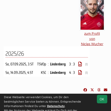
zum Profil
von
Niclas Wucher
2025/26
So, 07.09.2025
, 3.ST
TSVOp
:
Lindenberg
3 : 3
(1)
So, 14.09.2025
, 4.ST
KSC
:
Lindenberg
4 : 3
(1)
Diese Webseite verwendet Cookies, um Dir den
OK
soccero.de
bestmöglichen Service bieten zu können. Entsprechende
© 2006 - 2026
Informationen findest Du unter
Datenschutz
.
Mit der Nutzung der Webseite erklärst Du Dich mit der