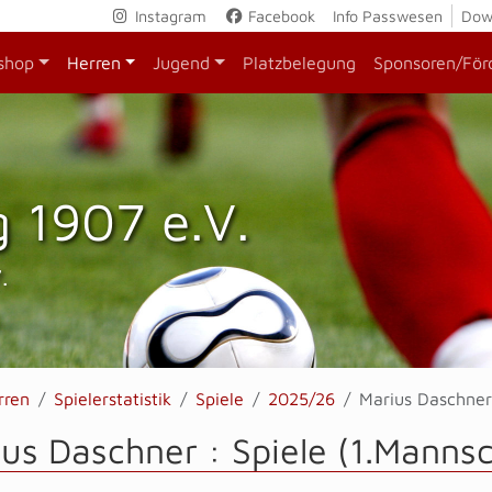
Instagram
Facebook
Info Passwesen
Dow
shop
Herren
Jugend
Platzbelegung
Sponsoren/För
 1907 e.V.
.
rren
Spielerstatistik
Spiele
2025/26
Marius Daschner
us Daschner : Spiele (1.Mannsc