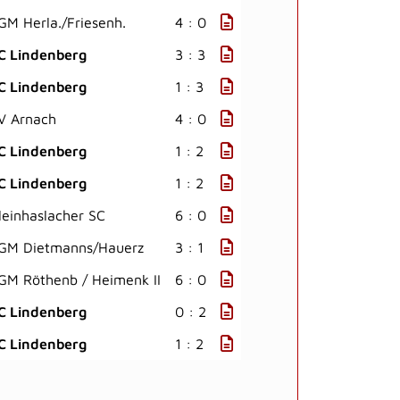
GM Herla./Friesenh.
4 : 0
C Lindenberg
3 : 3
C Lindenberg
1 : 3
V Arnach
4 : 0
C Lindenberg
1 : 2
C Lindenberg
1 : 2
leinhaslacher SC
6 : 0
GM Dietmanns/Hauerz
3 : 1
GM Röthenb / Heimenk II
6 : 0
C Lindenberg
0 : 2
C Lindenberg
1 : 2