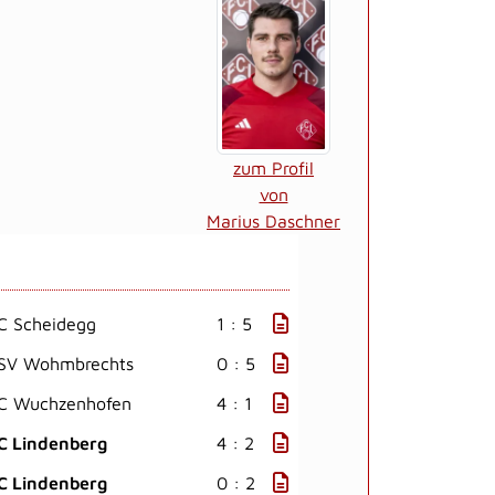
zum Profil
von
Marius Daschner
C Scheidegg
1 : 5
SV Wohmbrechts
0 : 5
C Wuchzenhofen
4 : 1
C Lindenberg
4 : 2
C Lindenberg
0 : 2