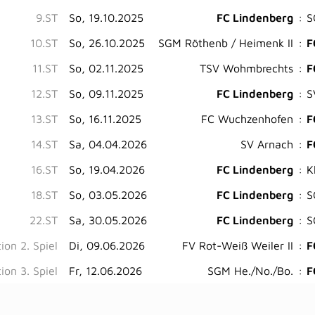
9.ST
So, 19.10.2025
FC Lindenberg
:
S
10.ST
So, 26.10.2025
SGM Röthenb / Heimenk II
:
F
11.ST
So, 02.11.2025
TSV Wohmbrechts
:
F
12.ST
So, 09.11.2025
FC Lindenberg
:
S
13.ST
So, 16.11.2025
FC Wuchzenhofen
:
F
14.ST
Sa, 04.04.2026
SV Arnach
:
F
16.ST
So, 19.04.2026
FC Lindenberg
:
K
18.ST
So, 03.05.2026
FC Lindenberg
:
S
22.ST
Sa, 30.05.2026
FC Lindenberg
:
S
ion 2. Spiel
Di, 09.06.2026
FV Rot-Weiß Weiler II
:
F
ion 3. Spiel
Fr, 12.06.2026
SGM He./No./Bo.
:
F