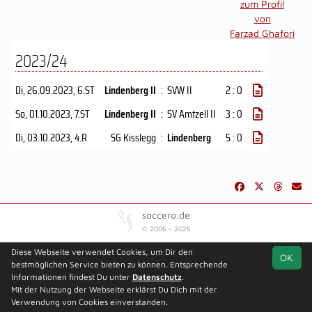
zum Profil
von
Farzad Ghafori
2023/24
Di, 26.09.2023
, 6.ST
Lindenberg II
:
SVW II
2 : 0
So, 01.10.2023
, 7.ST
Lindenberg II
:
SV Amtzell II
3 : 0
Di, 03.10.2023
, 4.R
SG Kisslegg
:
Lindenberg
5 : 0
soccero.de
© 2006 - 2026
Besucherstatistik
Kontakt
Impressum
Datenschutz
Diese Webseite verwendet Cookies, um Dir den
OK
bestmöglichen Service bieten zu können. Entsprechende
Informationen findest Du unter
Datenschutz
.
Mit der Nutzung der Webseite erklärst Du Dich mit der
Verwendung von Cookies einverstanden.