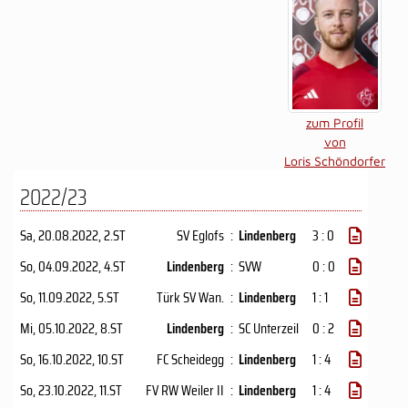
zum Profil
von
Loris Schöndorfer
2022/23
Sa, 20.08.2022
, 2.ST
SV Eglofs
:
Lindenberg
3 : 0
So, 04.09.2022
, 4.ST
Lindenberg
:
SVW
0 : 0
So, 11.09.2022
, 5.ST
Türk SV Wan.
:
Lindenberg
1 : 1
Mi, 05.10.2022
, 8.ST
Lindenberg
:
SC Unterzeil
0 : 2
So, 16.10.2022
, 10.ST
FC Scheidegg
:
Lindenberg
1 : 4
So, 23.10.2022
, 11.ST
FV RW Weiler II
:
Lindenberg
1 : 4