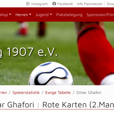
Instagram
Facebook
Info Passwesen
Dow
shop
Herren
Jugend
Platzbelegung
Sponsoren/För
 1907 e.V.
.
rren
Spielerstatistik
Ewige Tabelle
Omar Ghafori
 Ghafori : Rote Karten (2.Man