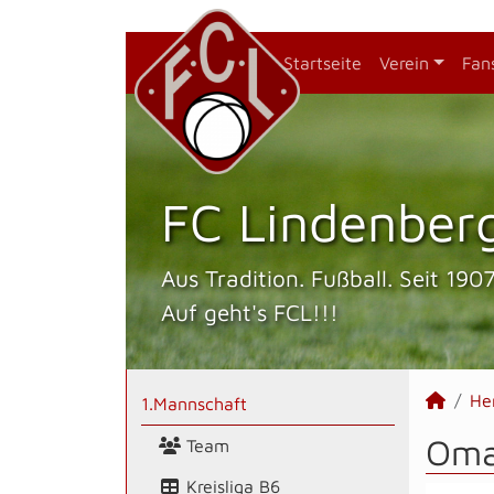
Startseite
Verein
Fan
FC Lindenberg
Aus Tradition. Fußball. Seit 1907
Auf geht's FCL!!!
He
1.Mannschaft
Omar
Team
Kreisliga B6