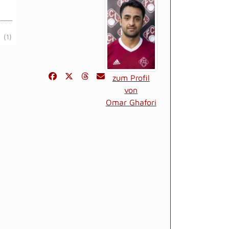
(1)
zum Profil
von
Omar Ghafori