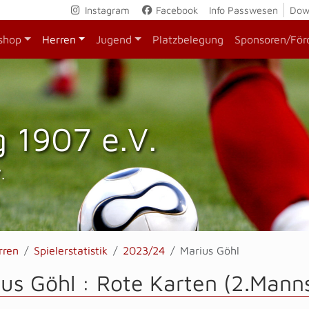
Instagram
Facebook
Info Passwesen
Dow
shop
Herren
Jugend
Platzbelegung
Sponsoren/För
 1907 e.V.
.
rren
Spielerstatistik
2023/24
Marius Göhl
us Göhl : Rote Karten (2.Mann