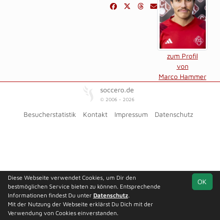
zum Profil
von
Marco Hammer
soccero.de
© 2006 - 2026
Besucherstatistik
Kontakt
Impressum
Datenschutz
Diese Webseite verwendet Cookies, um Dir den
OK
bestmöglichen Service bieten zu können. Entsprechende
Informationen findest Du unter
Datenschutz
.
Mit der Nutzung der Webseite erklärst Du Dich mit der
Verwendung von Cookies einverstanden.