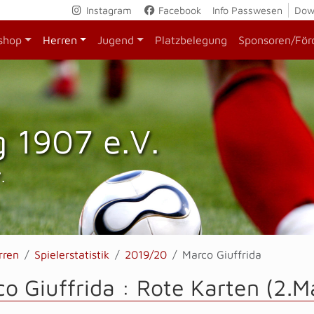
Instagram
Facebook
Info Passwesen
Dow
shop
Herren
Jugend
Platzbelegung
Sponsoren/För
 1907 e.V.
.
rren
Spielerstatistik
2019/20
Marco Giuffrida
o Giuffrida : Rote Karten (2.M