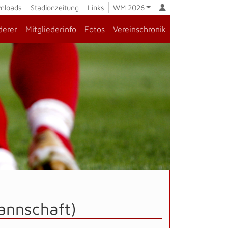
nloads
Stadionzeitung
Links
WM 2026
derer
Mitgliederinfo
Fotos
Vereinschronik
annschaft)