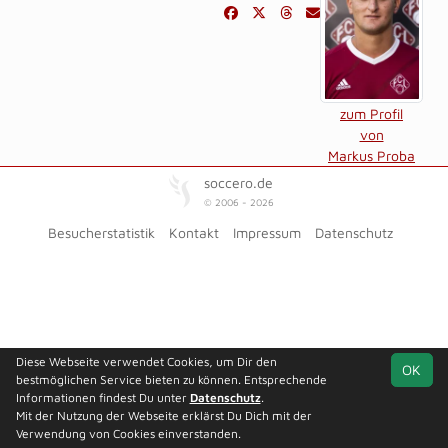
zum Profil
von
Markus Proba
soccero.de
© 2006 - 2026
Besucherstatistik
Kontakt
Impressum
Datenschutz
Diese Webseite verwendet Cookies, um Dir den
OK
bestmöglichen Service bieten zu können. Entsprechende
Informationen findest Du unter
Datenschutz
.
Mit der Nutzung der Webseite erklärst Du Dich mit der
Verwendung von Cookies einverstanden.