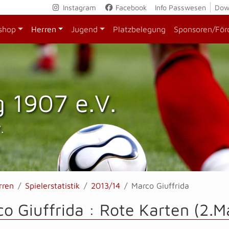
Instagram
Facebook
Info Passwesen
Dow
shop
Herren
Jugend
Platzbelegung
Sponsoren/För
 1907 e.V.
.
rren
Spielerstatistik
2013/14
Marco Giuffrida
o Giuffrida : Rote Karten (2.M