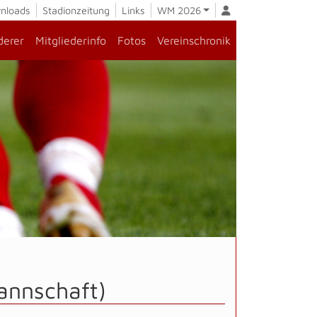
nloads
Stadionzeitung
Links
WM 2026
derer
Mitgliederinfo
Fotos
Vereinschronik
annschaft)