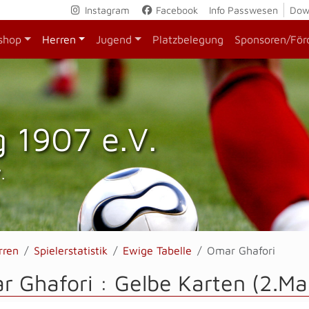
Instagram
Facebook
Info Passwesen
Dow
shop
Herren
Jugend
Platzbelegung
Sponsoren/För
 1907 e.V.
.
rren
Spielerstatistik
Ewige Tabelle
Omar Ghafori
 Ghafori : Gelbe Karten (2.Ma