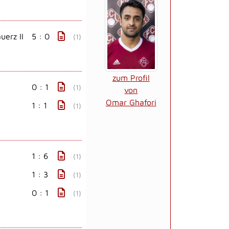
erz II
5 : 0
(1)
zum Profil
0 : 1
(1)
von
Omar Ghafori
1 : 1
(1)
1 : 6
(1)
1 : 3
(1)
0 : 1
(1)