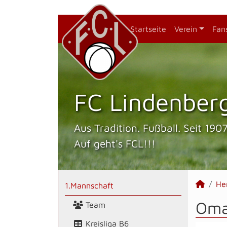
Startseite
Verein
Fan
FC Lindenberg
Aus Tradition. Fußball. Seit 1907
Auf geht's FCL!!!
He
1.Mannschaft
Omar
Team
Kreisliga B6