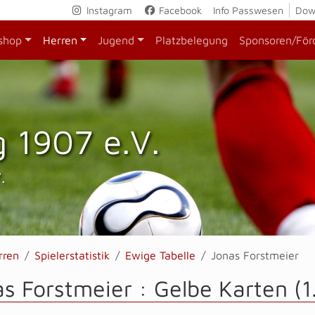
Instagram
Facebook
Info Passwesen
Dow
shop
Herren
Jugend
Platzbelegung
Sponsoren/För
 1907 e.V.
.
rren
Spielerstatistik
Ewige Tabelle
Jonas Forstmeier
s Forstmeier : Gelbe Karten (