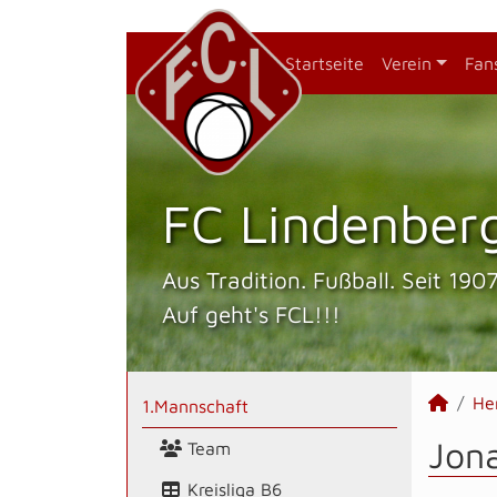
Startseite
Verein
Fan
FC Lindenberg
Aus Tradition. Fußball. Seit 1907
Auf geht's FCL!!!
He
1.Mannschaft
Jona
Team
Kreisliga B6