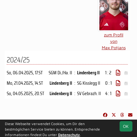
zum Profil
von
Max Potjans
2024/25
So, 06.04.2025
, 17.ST
SGM Di./Ha. II
:
Lindenberg II
1 : 2
(1)
Mo, 21.04.2025
, 14.ST
Lindenberg II
:
SG Kisslegg II
0 : 1
(1)
So, 04.05.2025
, 20.ST
Lindenberg II
:
SV Gebrazh. II
4 : 1
(1)
Diese Webseite verwendet Cookies, um Dir den
OK
soccero.de
bestmöglichen Service bieten zu können. Entsprechende
© 2006 - 2026
Informationen findest Du unter
Datenschutz
.