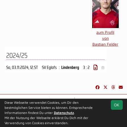
zum Profil
von
Bastian Felder
2024/25
So, 03.11.2024
, 12.ST
SV Eglofs
:
Lindenberg
3 : 2
(1)
soccero.de
Diese Webseite verwendet Cookies, um Dir den
OK
© 2006 - 2026
bestmöglichen Service bieten zu können. Entsprechende
Informationen findest Du unter
Besucherstatistik
Kontakt
Datenschutz
Impressum
.
Datenschutz
Mit der Nutzung der Webseite erklärst Du Dich mit der
Verwendung von Cookies einverstanden.