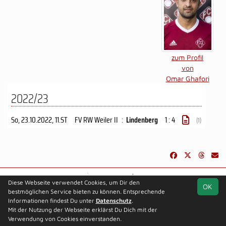
zum Profil
von
Omar Ghafori
2022/23
So, 23.10.2022
, 11.ST
FV RW Weiler II
:
Lindenberg
1 : 4
(1)
soccero.de
Diese Webseite verwendet Cookies, um Dir den
OK
© 2006 - 2026
bestmöglichen Service bieten zu können. Entsprechende
Informationen findest Du unter
Besucherstatistik
Kontakt
Datenschutz
Impressum
.
Datenschutz
Mit der Nutzung der Webseite erklärst Du Dich mit der
Verwendung von Cookies einverstanden.