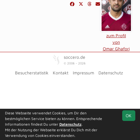
zum Profil
von
Omar Ghafori
soccero.de
© 2006 - 2026
Besucherstatistik
Kontakt
Impressum
Datenschutz
Diese Webseite verwendet Cookies, um Dir den
OK
bestmöglichen Service bieten zu können. Entsprechende
Informationen findest Du unter
Datenschutz
.
Mit der Nutzung der Webseite erklärst Du Dich mit der
Verwendung von Cookies einverstanden.